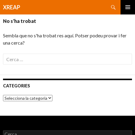
Cerca
XREAP
VÉS
MENÚ
AL
No s'ha trobat
PRINCI
CONTINGUT
Sembla que no s'ha trobat res aquí. Potser podeu provar i fer
una cerca?
C
e
r
c
a
CATEGORIES
:
C
a
t
e
g
o
r
C