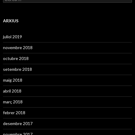
i
e
e
r
s
c
a
ARXIUS
:
juliol 2019
novembre 2018
octubre 2018
setembre 2018
maig 2018
abril 2018
març 2018
febrer 2018
desembre 2017
novembre 2017