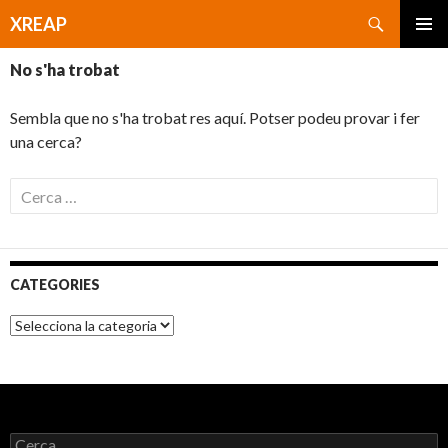
Cerca
XREAP
VÉS
MENÚ
AL
No s'ha trobat
PRINCI
CONTINGUT
Sembla que no s'ha trobat res aquí. Potser podeu provar i fer
una cerca?
C
e
r
c
a
CATEGORIES
:
C
a
t
e
g
o
r
C