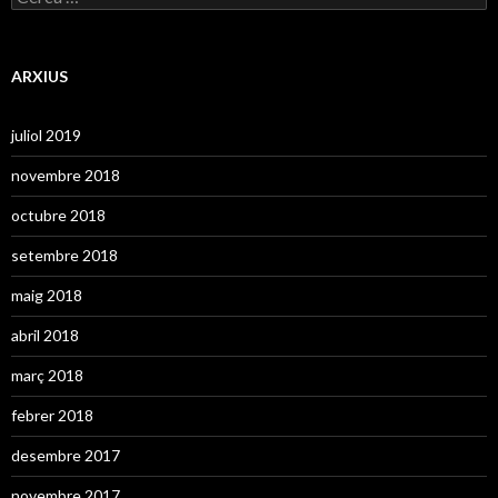
i
e
e
r
s
c
a
ARXIUS
:
juliol 2019
novembre 2018
octubre 2018
setembre 2018
maig 2018
abril 2018
març 2018
febrer 2018
desembre 2017
novembre 2017