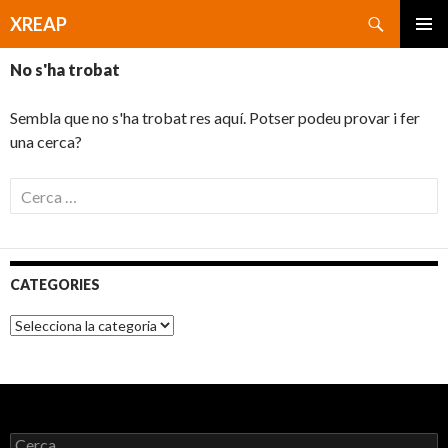
Cerca
XREAP
VÉS
MENÚ
AL
No s'ha trobat
PRINCI
CONTINGUT
Sembla que no s'ha trobat res aquí. Potser podeu provar i fer
una cerca?
C
e
r
c
a
CATEGORIES
:
C
a
t
e
g
o
r
C