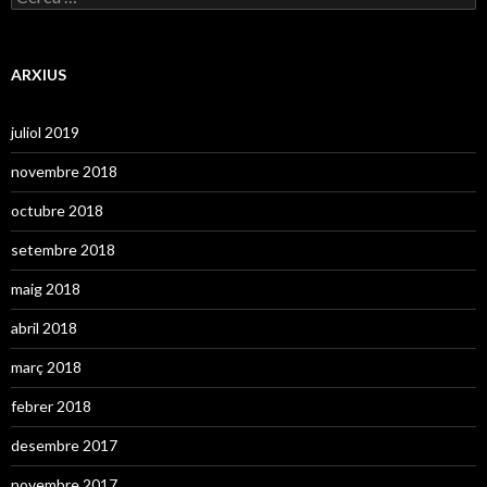
i
e
e
r
s
c
a
ARXIUS
:
juliol 2019
novembre 2018
octubre 2018
setembre 2018
maig 2018
abril 2018
març 2018
febrer 2018
desembre 2017
novembre 2017