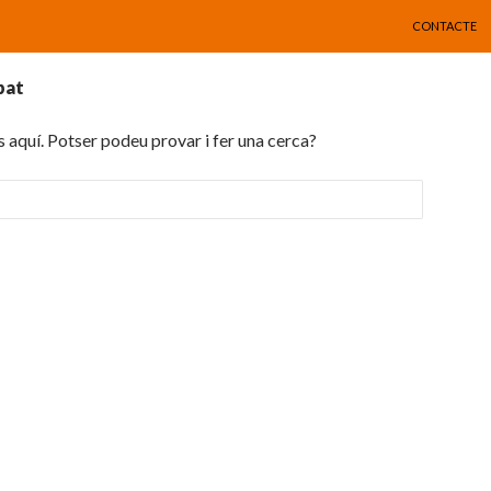
VÉS AL CONT
CONTACTE
bat
 aquí. Potser podeu provar i fer una cerca?