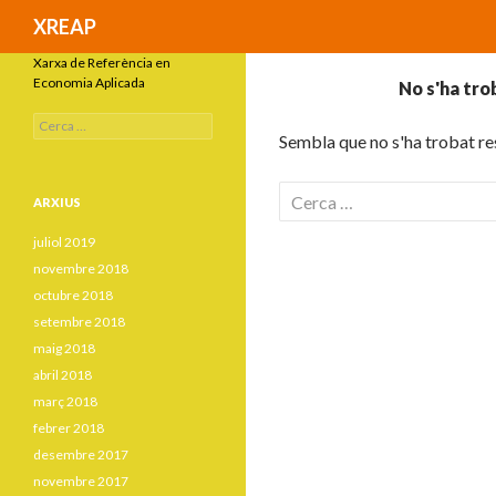
Cerca
XREAP
Xarxa de Referència en
Economia Aplicada
No s'ha tro
C
Sembla que no s'ha trobat res
e
r
c
C
a
ARXIUS
e
:
juliol 2019
r
novembre 2018
c
octubre 2018
a
setembre 2018
:
maig 2018
abril 2018
març 2018
febrer 2018
desembre 2017
novembre 2017