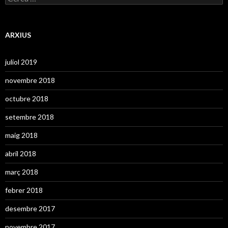
i
e
e
r
s
c
a
ARXIUS
:
juliol 2019
novembre 2018
octubre 2018
setembre 2018
maig 2018
abril 2018
març 2018
febrer 2018
desembre 2017
novembre 2017