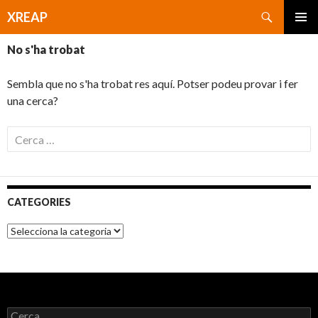
Cerca
XREAP
VÉS
MENÚ
AL
No s'ha trobat
PRINCI
CONTINGUT
Sembla que no s'ha trobat res aquí. Potser podeu provar i fer
una cerca?
C
e
r
c
a
CATEGORIES
:
C
a
t
e
g
o
r
C