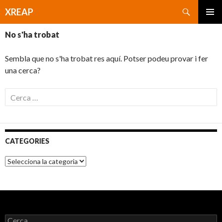
Cerca
XREAP
VÉS
MENÚ
AL
No s'ha trobat
PRINCI
CONTINGUT
Sembla que no s'ha trobat res aquí. Potser podeu provar i fer
una cerca?
C
e
r
c
a
CATEGORIES
:
C
a
t
e
g
o
r
C