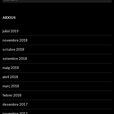
i
e
e
r
s
c
a
ARXIUS
:
juliol 2019
novembre 2018
octubre 2018
setembre 2018
maig 2018
abril 2018
març 2018
febrer 2018
desembre 2017
novembre 2017